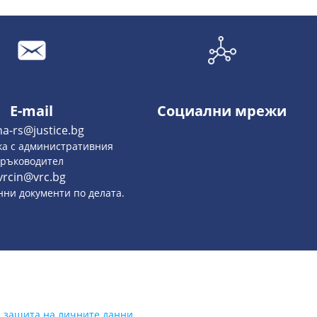
E-mail
Социални мрежи
na-rs@justice.bg
ка с административния
ръководител
vrcin@vrc.bg
онни документи по делата.
а защита на личните данни