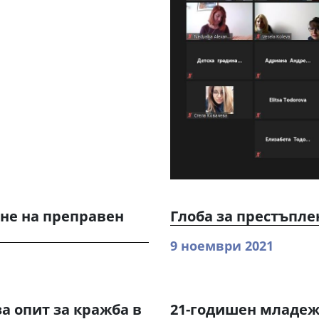
ане на преправен
Глоба за престъпл
9 ноември 2021
а опит за кражба в
21-годишен младеж 