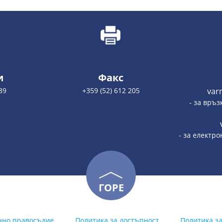
и
Факс
89
+359 (52) 612 205
var
- за връз
- за електр
ГОРЕ
нно правосъдие
Политика за достъпност
Политика з