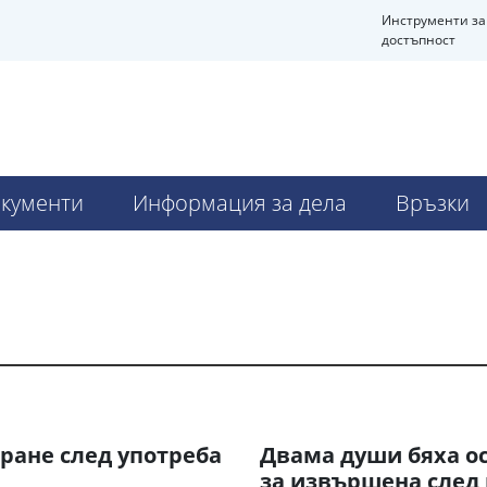
Инструменти за
достъпност
кументи
Информация за дела
Връзки
ране след употреба
Двама души бяха ос
за извършена след