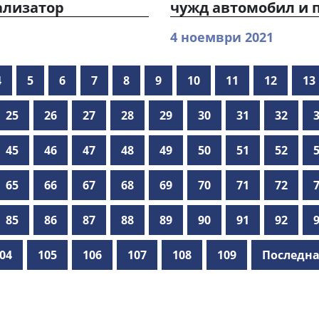
ализатор
чужд автомобил и п
4 ноември 2021
4
5
6
7
8
9
10
11
12
13
25
26
27
28
29
30
31
32
45
46
47
48
49
50
51
52
65
66
67
68
69
70
71
72
85
86
87
88
89
90
91
92
04
105
106
107
108
109
Последна