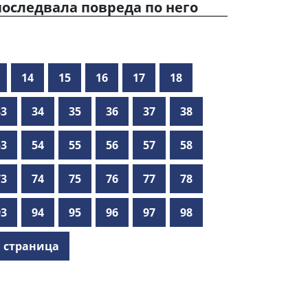
оследвала повреда по него
14
15
16
17
18
33
34
35
36
37
38
53
54
55
56
57
58
73
74
75
76
77
78
93
94
95
96
97
98
 страница