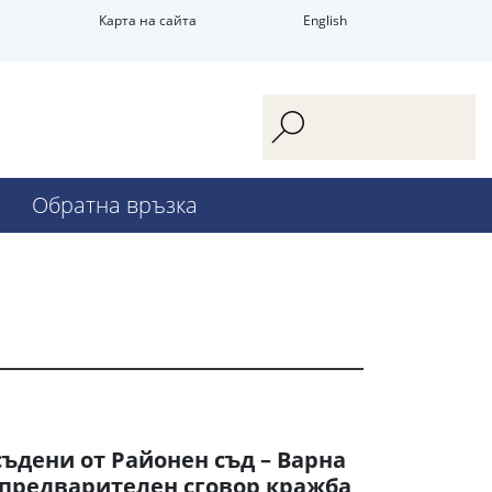
Карта на сайта
English
Обратна връзка
ъдени от Районен съд – Варна
 предварителен сговор кражба