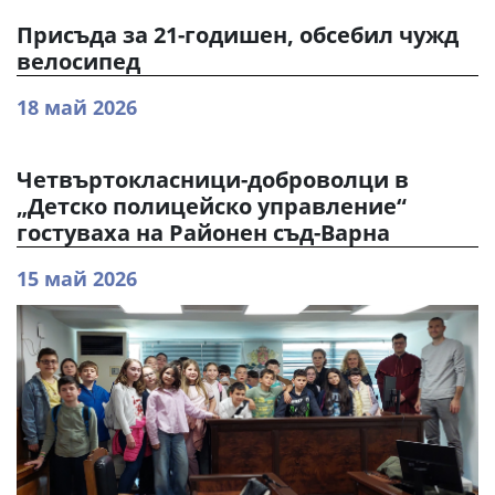
Присъда за 21-годишен, обсебил чужд
велосипед
18 май 2026
Четвъртокласници-доброволци в
„Детско полицейско управление“
гостуваха на Районен съд-Варна
15 май 2026