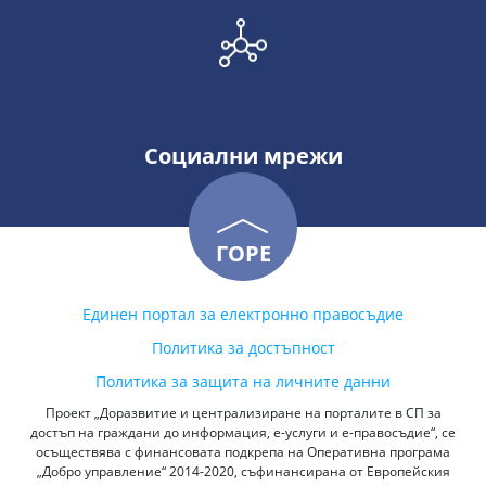
Социални мрежи
ГОРЕ
Единен портал за електронно правосъдие
Политика за достъпност
Политика за защита на личните данни
Проект „Доразвитие и централизиране на порталите в СП за
достъп на граждани до информация, е-услуги и е-правосъдие“, се
осъществява с финансовата подкрепа на Оперативна програма
„Добро управление“ 2014-2020, съфинансирана от Европейския