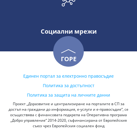
Социални мрежи
ГОРЕ
Единен портал за електронно правосъдие
Политика за достъпност
Политика за защита на личните данни
Проект „Доразвитие и централизиране на порталите в СП за
достъп на граждани до информация, е-услуги и е-правосъдие“, се
осъществява с финансовата подкрепа на Оперативна програма
„Добро управление“ 2014-2020, съфинансирана от Европейския
съюз чрез Европейския социален фонд