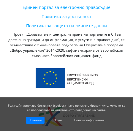
Единен портал за електронно правосъдие
Политика за достъпност
Политика за защита на личните данни
Проект „Доразвитие и централизиране на порталите в СП за
достъп на граждани до информация, е-услуги и е-правосъдие“, се
осъществява с финансовата подкрепа на Оперативна програма
„Добро управление“ 2014-2020, съфинансирана от Европейския
съюз чрез Европейския социален фонд
Този сайт използва бисквитки (cookies). Като приемете бисквитките, можете да
се възползвате от оптималното поведение на сайта.
Приемам
Отказ
Повече информация