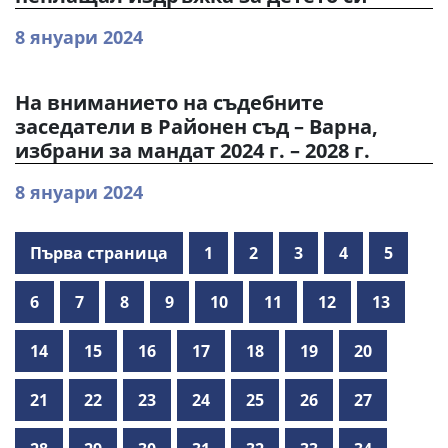
8 януари 2024
На вниманието на съдебните
заседатели в Районен съд – Варна,
избрани за мандат 2024 г. – 2028 г.
8 януари 2024
Първа страница
1
2
3
4
5
6
7
8
9
10
11
12
13
14
15
16
17
18
19
20
21
22
23
24
25
26
27