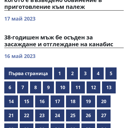
приготовление към палеж
17 май 2023
38-годишен мъж бе осъден за
засаждане и отглеждане на канабис
16 май 2023
Първа страница
1
2
3
4
5
6
7
8
9
10
11
12
13
14
15
16
17
18
19
20
21
22
23
24
25
26
27