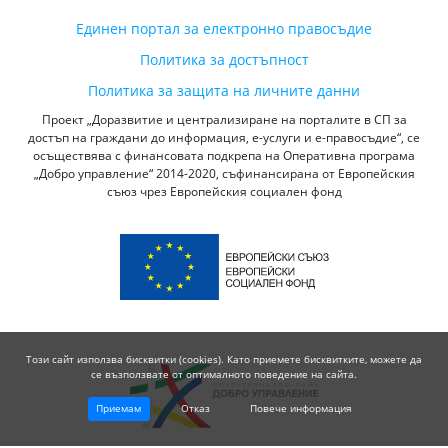
Единен портал за електронно правосъдие
Политика за достъпност
Политика за защита на личните данни
Проект „Доразвитие и централизиране на порталите в СП за
достъп на граждани до информация, е-услуги и е-правосъдие“, се
осъществява с финансовата подкрепа на Оперативна програма
„Добро управление“ 2014-2020, съфинансирана от Европейския
съюз чрез Европейския социален фонд
Този сайт използва бисквитки (cookies). Като приемете бисквитките, можете да
се възползвате от оптималното поведение на сайта.
Приемам
Отказ
Повече информация