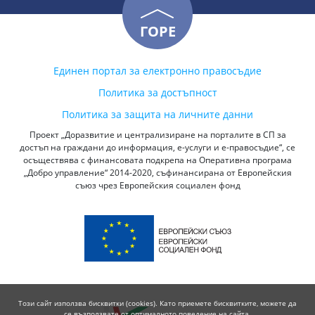
ГОРЕ
Единен портал за електронно правосъдие
Политика за достъпност
Политика за защита на личните данни
Проект „Доразвитие и централизиране на порталите в СП за
достъп на граждани до информация, е-услуги и е-правосъдие“, се
осъществява с финансовата подкрепа на Оперативна програма
„Добро управление“ 2014-2020, съфинансирана от Европейския
съюз чрез Европейския социален фонд
Този сайт използва бисквитки (cookies). Като приемете бисквитките, можете да
се възползвате от оптималното поведение на сайта.