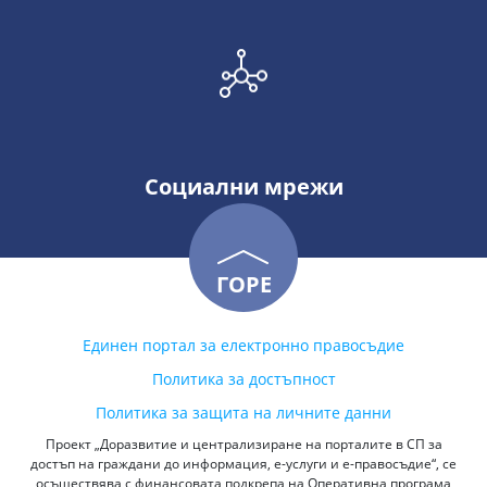
Социални мрежи
ГОРЕ
Единен портал за електронно правосъдие
Политика за достъпност
Политика за защита на личните данни
Проект „Доразвитие и централизиране на порталите в СП за
достъп на граждани до информация, е-услуги и е-правосъдие“, се
осъществява с финансовата подкрепа на Оперативна програма