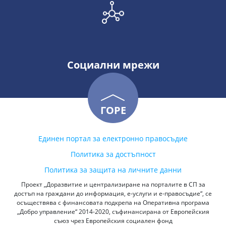
Социални мрежи
ГОРЕ
Единен портал за електронно правосъдие
Политика за достъпност
Политика за защита на личните данни
Проект „Доразвитие и централизиране на порталите в СП за
достъп на граждани до информация, е-услуги и е-правосъдие“, се
осъществява с финансовата подкрепа на Оперативна програма
„Добро управление“ 2014-2020, съфинансирана от Европейския
съюз чрез Европейския социален фонд