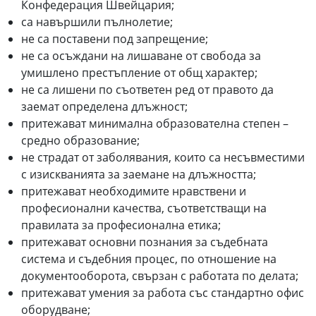
Конфедерация Швейцария;
са навършили пълнолетие;
не са поставени под запрещение;
не са осъждани на лишаване от свобода за
умишлено престъпление от общ характер;
не са лишени по съответен ред от правото да
заемат определена длъжност;
притежават минимална образователна степен –
средно образование;
не страдат от заболявания, които са несъвместими
с изискванията за заемане на длъжността;
притежават необходимите нравствени и
професионални качества, съответстващи на
правилата за професионална етика;
притежават основни познания за съдебната
система и съдебния процес, по отношение на
документооборота, свързан с работата по делата;
притежават умения за работа със стандартно офис
оборудване;