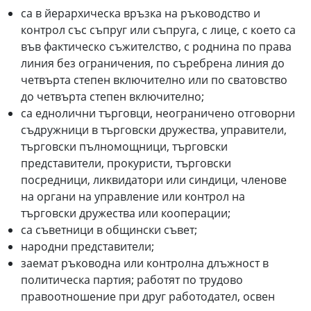
са в йерархическа връзка на ръководство и
контрол със съпруг или съпруга, с лице, с което са
във фактическо съжителство, с роднина по права
линия без ограничения, по съребрена линия до
четвърта степен включително или по сватовство
до четвърта степен включително;
са еднолични търговци, неограничено отговорни
съдружници в търговски дружества, управители,
търговски пълномощници, търговски
представители, прокуристи, търговски
посредници, ликвидатори или синдици, членове
на органи на управление или контрол на
търговски дружества или кооперации;
са съветници в общински съвет;
народни представители;
заемат ръководна или контролна длъжност в
политическа партия; работят по трудово
правоотношение при друг работодател, освен