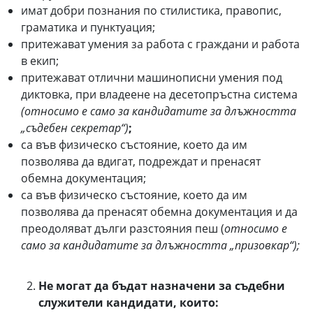
имат добри познания по стилистика, правопис,
граматика и пунктуация;
притежават умения за работа с граждани и работа
в екип;
притежават отлични машинописни умения под
диктовка, при владеене на десетопръстна система
(относимо е само за кандидатите за длъжността
„съдебен секретар“)
;
са във физическо състояние, което да им
позволява да вдигат, подреждат и пренасят
обемна документация;
са във физическо състояние, което да им
позволява да пренасят обемна документация и да
преодоляват дълги разстояния пеш (
относимо е
само за кандидатите за длъжността „призовкар“);
Не могат да бъдат назначени за съдебни
служители кандидати, които: