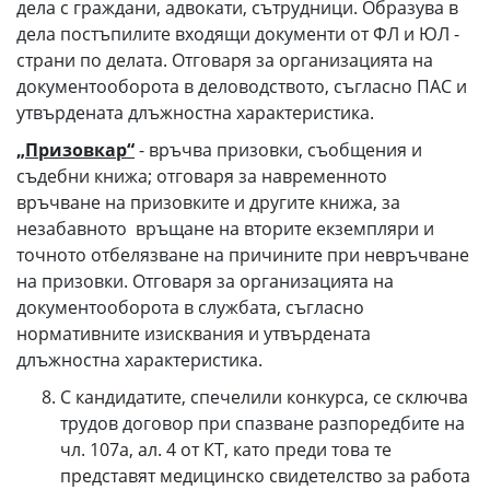
дела с граждани, адвокати, сътрудници. Образува в
дела постъпилите входящи документи от ФЛ и ЮЛ -
страни по делата. Отговаря за организацията на
документооборота в деловодството, съгласно ПАС и
утвърдената длъжностна характеристика.
„Призовкар“
- връчва призовки, съобщения и
съдебни книжа; отговаря за навременното
връчване на призовките и другите книжа, за
незабавното връщане на вторите екземпляри и
точното отбелязване на причините при невръчване
на призовки. Отговаря за организацията на
документооборота в службата, съгласно
нормативните изисквания и утвърдената
длъжностна характеристика.
С кандидатите, спечелили конкурса, се сключва
трудов договор при спазване разпоредбите на
чл. 107а, ал. 4 от КТ, като преди това те
представят медицинско свидетелство за работа