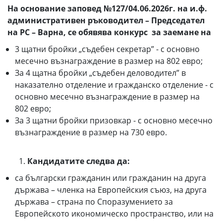
На основание заповед №127/04.06.2026г. на и.ф.
административен ръководител – Председател
на РС – Варна, се обявява конкурс за заемане на
3 щатни бройки „съдебен секретар” - с основно
месечно възнаграждение в размер на 802 евро;
За 4 щатна бройки „съдебен деловодител” в
наказателно отделение и гражданско отделение - с
основно месечно възнаграждение в размер на
802 евро;
За 3 щатни бройки призовкар - с основно месечно
възнаграждение в размер на 730 евро.
Кандидатите следва да:
са български гражданин или гражданин на друга
държава – членка на Европейския съюз, на друга
държава – страна по Споразумението за
Европейското икономическо пространство, или на