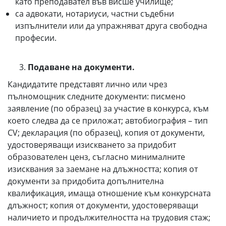
като преподавател във висше училище;
са адвокати, нотариуси, частни съдебни
изпълнители или да упражняват друга свободна
професии.
Подаване на документи.
Кандидатите представят лично или чрез
пълномощник следните документи: писмено
заявление (по образец) за участие в конкурса, към
което следва да се приложат; автобиография – тип
CV; декларация (по образец), копия от документи,
удостоверяващи изискването за придобит
образователен ценз, съгласно минималните
изисквания за заемане на длъжността; копия от
документи за придобита допълнителна
квалификация, имаща отношение към конкурсната
длъжност; копия от документи, удостоверяващи
наличието и продължителността на трудовия стаж;