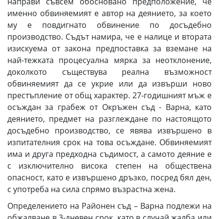
направи съвсем обосновано предположение, че
именно обвиняемият е автор на деянието, за което
му е повдигнато обвинение по досъдебно
производство. Съдът намира, че е налице и втората
изискуема от закона предпоставка за вземане на
най-тежката процесуална мярка за неотклонение,
доколкото съществува реална възможност
обвиняемият да се укрие или да извърши ново
престъпление от общ характер. 27-годишният мъж е
осъждан за грабеж от Окръжен съд - Варна, като
деянието, предмет на разглеждане по настоящото
досъдебно производство, се явява извършено в
изпитателния срок на това осъждане. Обвиняемият
има и друга предходна съдимост, а самото деяние е
с изключително висока степен на обществена
опасност, като е извършено дръзко, посред бял ден,
с употреба на сила спрямо възрастна жена.
Определението на Районен съд – Варна подлежи на
обжалване в 3-дневен срок, като в случай жалба или