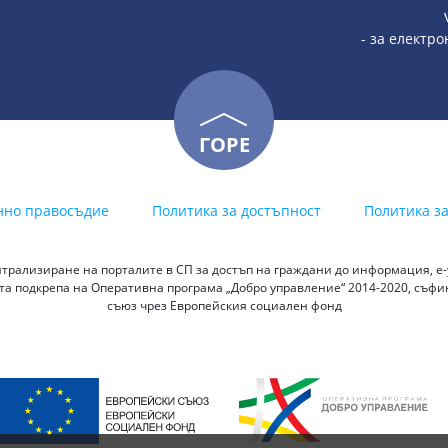
- за електр
ГОРЕ
нно правосъдие
Политика за достъпност
Политика з
трализиране на порталите в СП за достъп на граждани до информация, е-у
а подкрепа на Оперативна програма „Добро управление“ 2014-2020, съф
съюз чрез Европейския социален фонд