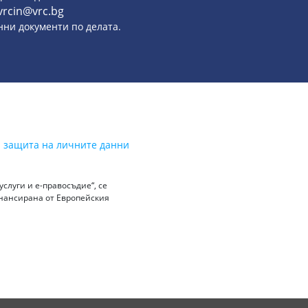
vrcin@vrc.bg
онни документи по делата.
а защита на личните данни
слуги и е-правосъдие“, се
инансирана от Европейския