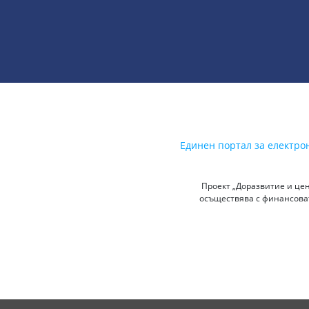
Единен портал за електро
Проект „Доразвитие и цен
осъществява с финансоват