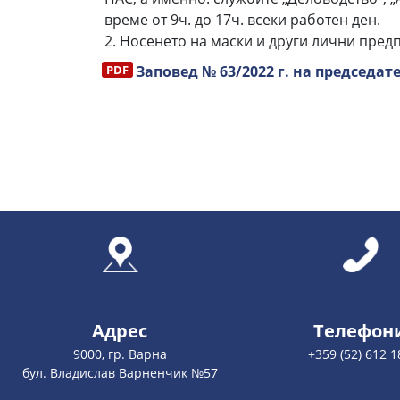
време от 9ч. до 17ч. всеки работен ден.
2. Носенето на маски и други лични пред
Заповед № 63/2022 г. на председате
Адрес
Телефон
9000, гр. Варна
+359 (52) 612 1
бул. Владислав Варненчик №57