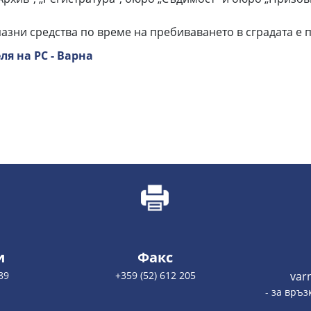
пазни средства по време на пребиваването в сградата е
ля на РС - Варна
и
Факс
89
+359 (52) 612 205
var
- за връз