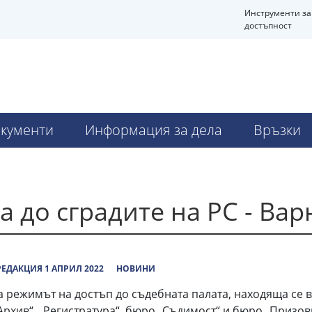
Инструменти за
достъпност
кументи
Информация за дела
Връзки
а до сградите на РС - Вар
ЕДАКЦИЯ 1 АПРИЛ 2022
НОВИНИ
ва режимът на достъп до съдебната палата, находяща се в
„Архив“, „Регистратура“, бюро „Съдимост“ и бюро „Призо