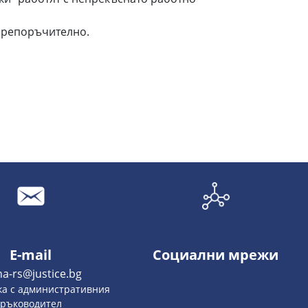
 препоръчително.
E-mail
Социални мрежи
na-rs@justice.bg
ка с административния
ръководител