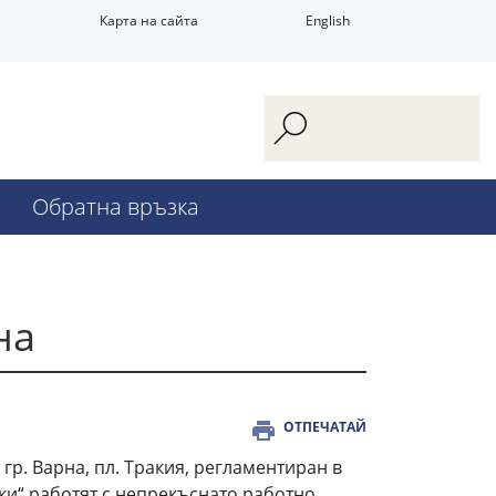
Карта на сайта
English
Обратна връзка
на
ОТПЕЧАТАЙ
 гр. Варна, пл. Тракия, регламентиран в
вки“ работят с непрекъснато работно