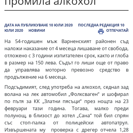
промила алкохол
ДАТА НА ПУБЛИКУВАНЕ 10 ЮЛИ 2020
ПОСЛЕДНА РЕДАКЦИЯ 10
ЮЛИ 2020
НОВИНИ
ОТПЕЧАТАЙ
На 54-годишен мъж Варненският районен съд
наложи наказание от 4 месеца лишаване от свобода,
отложено с 3 години изпитателен срок, както и глоба
в размер на 150 лева. Съдът го лиши още от право
да управлява моторно превозно средство в
продължение на 6 месеца.
Подсъдимият, след употреба на алкохол, седнал зад
волана на лек автомобил „Фолксваген“ и шофирал
по пътя за КК „Златни пясъци“ през нощта на 23
февруари тази година. Тогава, малко преди
полунощ, в близост до хотел „Сана“ той бил спрян
със стоп-палка от полицейски автопатрул.
Извършената му проверка с дрегер отчела 1,28