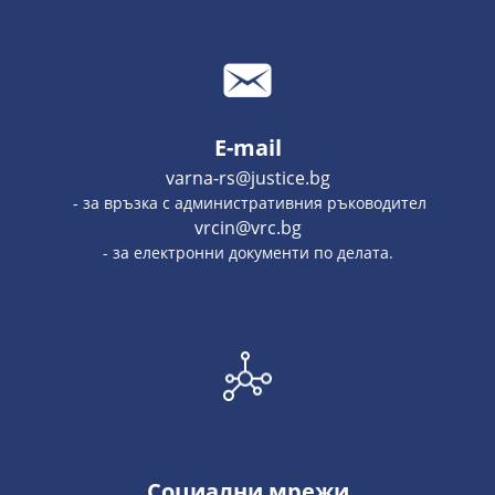
E-mail
varna-rs@justice.bg
- за връзка с административния ръководител
vrcin@vrc.bg
- за електронни документи по делата.
Социални мрежи