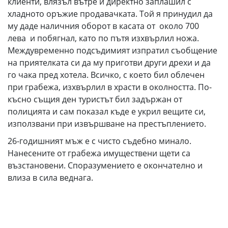
клиенти, влязъл вътре и директно заплашил с
хладното оръжие продавачката. Той я принудил да
му даде наличния оборот в касата от около 700
лева и побягнал, като по пътя изхвърлил ножа.
Междувременно подсъдимият изпратил съобщение
на приятелката си да му приготви други дрехи и да
го чака пред хотела. Всичко, с което бил облечен
при грабежа, изхвърлил в храсти в околността. По-
късно същия ден туристът бил задържан от
полицията и сам показал къде е укрил вещите си,
използвани при извършване на престъплението.
26-годишният мъж е с чисто съдебно минало.
Нанесените от грабежа имуществени щети са
възстановени. Споразумението е окончателно и
влиза в сила веднага.