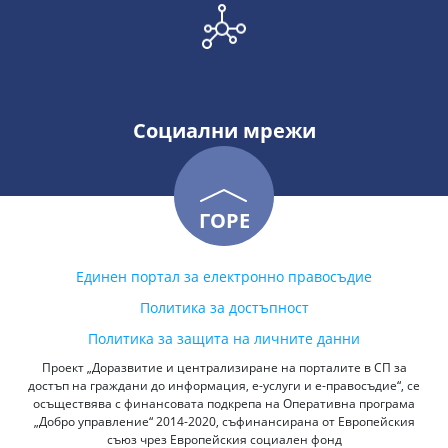
Социални мрежи
ГОРЕ
Единен портал за електронно правосъдие
Политика за достъпност
Политика за защита на личните данни
Проект „Доразвитие и централизиране на порталите в СП за
достъп на граждани до информация, е-услуги и е-правосъдие“, се
осъществява с финансовата подкрепа на Оперативна програма
„Добро управление“ 2014-2020, съфинансирана от Европейския
съюз чрез Европейския социален фонд