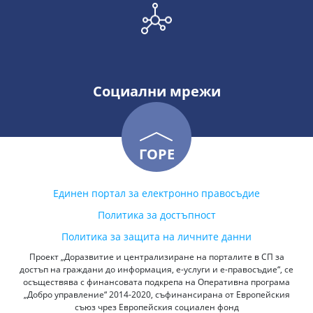
Социални мрежи
ГОРЕ
Единен портал за електронно правосъдие
Политика за достъпност
Политика за защита на личните данни
Проект „Доразвитие и централизиране на порталите в СП за
достъп на граждани до информация, е-услуги и е-правосъдие“, се
осъществява с финансовата подкрепа на Оперативна програма
„Добро управление“ 2014-2020, съфинансирана от Европейския
съюз чрез Европейския социален фонд