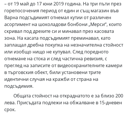
– от 19 май до 17 юни 2019 година. На три пъти през
горепосочения период от един и същ магазин във
Варна подсъдимият отнемал кутии от различен
асортимент на шоколадови бонбони „Мерси“, които
скривал под дрехите си и минавал през касовата
зона. На касата подсъдимият преминавал, като
заплащал дребна покупка на незначителна стойност
или изобщо нищо не купувал. След поредното
отнемане на стока и след частична ревизия, с
преглед на записите от видеоохранителните камери
в търговския обект, били установени трите
идентични случая на кражби от страна на
подсъдимия.
Общата стойност на откраднатото е за близо 200
лева. Присъдата подлежи на обжалване в 15-дневен
срок.